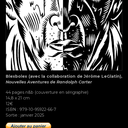
Blexbolex (avec la collaboration de Jérôme LeGlatin),
Nouvelles Aventures de Randolph Carter
44 pages n&b (couverture en sérigraphie)
14,8 x 21 cm
12€
ISBN : 979-10-95922-66-7
Sortie : janvier 2025