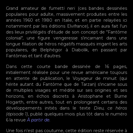
Grand amateur de
fumetti neri
(ces bandes dessinées
populaires pour adulte, massivement produites entre les
années 1960 et 1980 en Italie, et en partie relayées ici
notamment par les éditions Elvifrance), il en aura fait l'un
des lieux privilégiés d'étude de son concept de "Fantôme
colonial", une figure vengeresse s'incarnant dans une
longue filiation de héros négatifs masqués irrigant les arts
populaires, de Belphégor à Diabolik, en passant par
Fantômas et tant d'autres.
Dans cette courte bande dessinée de 16 pages,
initialement réalisée pour une revue américaine toujours
en attente de publication, le Voyageur de minuit (qui
hérite autant du Fantôme que de Tarzan) s'incarne sous
de multiples visages et médite sur ses origines et ses
horizons, en échos discrets à Aristophane et Burne
Hogarth, entre autres, tout en prolongeant certains des
développements initiés dans le texte
Dieu, ce héros
(épisode 1)
, publié quelques mois plus tôt dans le numéro
6 la revue
À partir de
.
Une fois n'est pas coutume, cette édition reste réservée à