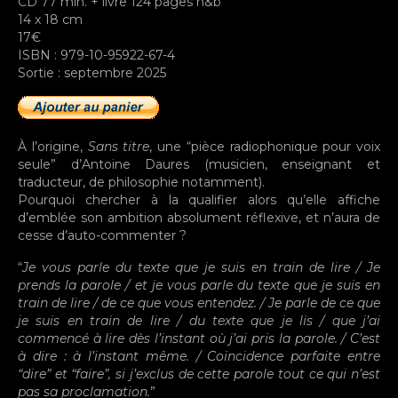
CD 77 min. + livre 124 pages n&b
14 x 18 cm
17€
ISBN : 979-10-95922-67-4
Sortie : septembre 2025
À l’origine,
Sans titre
, une “pièce radiophonique pour voix
seule” d’Antoine Daures (musicien, enseignant et
traducteur, de philosophie notamment).
Pourquoi chercher à la qualifier alors qu’elle affiche
d’emblée son ambition absolument réflexive, et n’aura de
cesse d’auto-commenter ?
“
Je vous parle du texte que je suis en train de lire / Je
prends la parole / et je vous parle du texte que je suis en
train de lire / de ce que vous entendez. / Je parle de ce que
je suis en train de lire / du texte que je lis / que j’ai
commencé à lire dès l’instant où j’ai pris la parole. / C’est
à dire : à l’instant même. / Coïncidence parfaite entre
“dire” et “faire”, si j’exclus de cette parole tout ce qui n’est
pas sa proclamation.
”