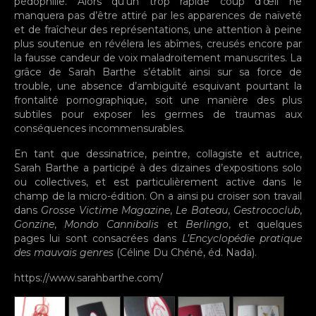
pédophilie. Alors qu’un trop rapide coup d’œil ne
manquera pas d’être attiré par les apparences de naïveté
et de fraîcheur des représentations, une attention à peine
plus soutenue en révélera les abîmes, creusés encore par
la fausse candeur de voix maladroitement manuscrites. La
grâce de Sarah Barthe s’établit ainsi sur sa force de
trouble, une absence d’ambiguïté esquivant pourtant la
frontalité pornographique, soit une manière des plus
subtiles pour exposer les germes de traumas aux
conséquences incommensurables.
En tant que dessinatrice, peintre, collagiste et autrice,
Sarah Barthe a participé à des dizaines d’expositions solo
ou collectives, et est particulièrement active dans le
champ de la micro-édition. On a ainsi pu croiser son travail
dans
Grosse Victime Magazine
,
Le Bateau
,
Gestrococlub
,
Gonzine
,
Mondo Cannibalis
et
Berlingo
, et quelques
pages lui sont consacrées dans
L’Encyclopédie pratique
des mauvais genres
(Céline Du Chéné, éd. Nada).
https://www.sarahbarthe.com/