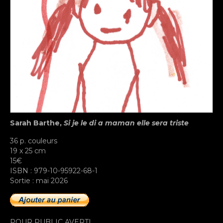
Sarah Barthe,
Si je le di a maman elle sera triste
36 p. couleurs
19 x 25 cm
15€
ISBN : 979-10-95922-68-1
Sortie : mai 2026
POUR PUBLIC AVERTI