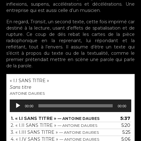
inflexions, suspens, accélérations et décélérations. Une
entreprise qui est aussi celle d’un musicien.
En regard,
Transit
, un second texte, cette fois imprimé car
destiné à la lecture, usant d’effets de spatialisation et de
rupture. Ce coup de dés rebat les cartes de la pièce
radiophonique en la reprenant, lui répondant et la
reflétant, tout à l’envers. Il assume d’être un texte qui
s’écrit à propos du texte ou de la textualité, comme le
premier prétendait mettre en scène une parole qui parle
de la parole.
« I.I SANS TITRE »
Sans titre
ANTOINE DAURES
Lecteur
00:00
00:00
audio
1.
« I.I SANS TITRE »
5:37
— ANTOINE DAURES
2.
« I.II SANS TITRE »
5:20
— ANTOINE DAURES
3.
« I.III SANS TITRE »
5:25
— ANTOINE DAURES
4.
« I.IV SANS TITRE »
5:06
— ANTOINE DAURES