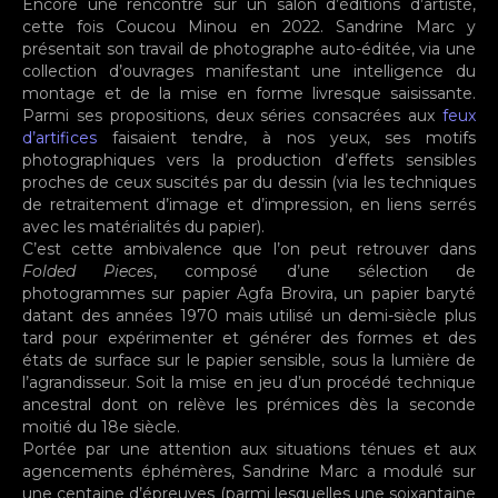
Encore une rencontre sur un salon d’éditions d’artiste,
cette fois Coucou Minou en 2022. Sandrine Marc y
présentait son travail de photographe auto-éditée, via une
collection d’ouvrages manifestant une intelligence du
montage et de la mise en forme livresque saisissante.
Parmi ses propositions, deux séries consacrées aux
feux
d’artifices
faisaient tendre, à nos yeux, ses motifs
photographiques vers la production d’effets sensibles
proches de ceux suscités par du dessin (via les techniques
de retraitement d’image et d’impression, en liens serrés
avec les matérialités du papier).
C’est cette ambivalence que l’on peut retrouver dans
Folded Pieces
, composé d’une sélection de
photogrammes sur papier Agfa Brovira, un papier baryté
datant des années 1970 mais utilisé un demi-siècle plus
tard pour expérimenter et générer des formes et des
états de surface sur le papier sensible, sous la lumière de
l’agrandisseur. Soit la mise en jeu d’un procédé technique
ancestral dont on relève les prémices dès la seconde
moitié du 18e siècle.
Portée par une attention aux situations ténues et aux
agencements éphémères, Sandrine Marc a modulé sur
une centaine d’épreuves (parmi lesquelles une soixantaine