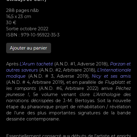
288 pages n&b
16,5 x 23 cm
30 €
Sortie octobre 2022
ISBN : 979-10-95922-35-3
Après
L’Arum tacheté
(A.N.D. #1, Adverse 2018),
Parzan et
autres saveurs
(A.N.D. #2, Arbitraire 2018),
L’Internationale
modique
(A.N.D. # 3, Adverse 2019),
Nicy et ses amis
(A.N.D. # 4, Arbitraire 2019), et en parallèle de
Flugblatt et
les rampants
(A.N.D. #6, Arbitraire 2022) arrive
Pêchez
jeunesse !
, 5e volume venant clore
L’Anthologie des
narrations décrispées
de J.-M. Bertoyas. Soit la nouvelle
étape du pharaonique projet de réhabilitation / révélation
de l’une des plus importantes signatures de la bande
dessinée contemporaine.
Essentiellement consacré aux débuts de l’artiste et enrichi