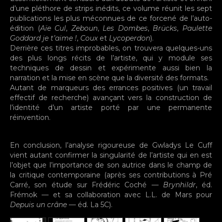
d’une pléthore de strips inédits, ce volume réunit les sept
publications les plus méconnues de ce forcené de l’auto-
édition (
Aïe Cul
,
Zeboun
,
Les Dombes
,
Brücks
,
Paulette
Goddard je t’aime !
,
Coux
et
Lycoperdon
).
Derrière ces titres improbables, on trouvera quelques-uns
des plus longs récits de l’artiste, qui y module ses
techniques de dessin et expérimente aussi bien la
narration et la mise en scène que la diversité des formats.
Autant de marqueurs des errances positives (un travail
effectif de recherche) avançant vers la construction de
l’identité d’un artiste porté par une permanente
réinvention.
En conclusion, l’analyse rigoureuse de Gwladys Le Cuff
vient autant confirmer la singularité de l’artiste qui en est
l’objet que l’importance de son autrice dans le champ de
la critique contemporaine (après ses contributions à Pré
Carré, son étude sur Frédéric Coché —
Brynhildr
, éd.
Frémok — et sa collaboration avec L.L. de Mars pour
Depuis un crâne
— éd. La 5C).